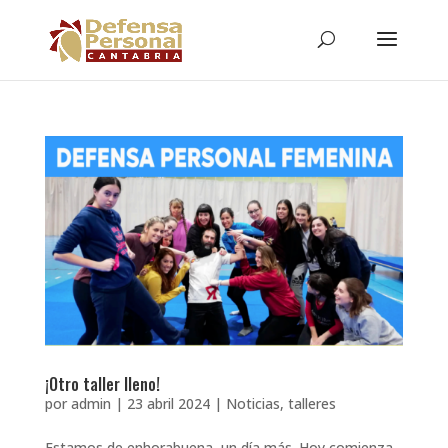
¡Otro taller lleno!
por
admin
|
23 abril 2024
|
Noticias
,
talleres
Estamos de enhorabuena, un día más. Hoy comienza